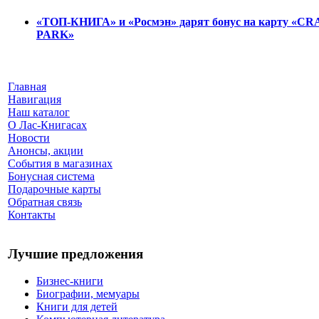
«ТОП-КНИГА» и «Росмэн» дарят бонус на карту «C
PARK»
Главная
Навигация
Наш каталог
О Лас-Книгасах
Новости
Анонсы, акции
События в магазинах
Бонусная система
Подарочные карты
Обратная связь
Контакты
Лучшие предложения
Бизнес-книги
Биографии, мемуары
Книги для детей