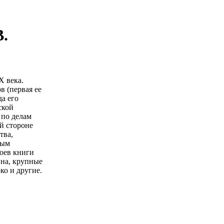
.
Х века.
в (первая ее
да его
ской
 по делам
й стороне
тва,
ным
роев книги
вна, крупные
ко и другие.