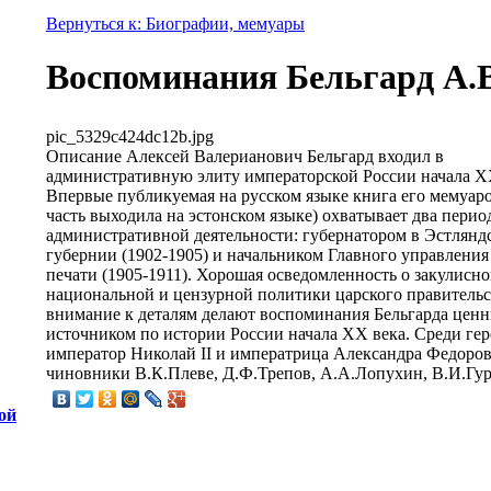
Вернуться к: Биографии, мемуары
Воспоминания Бельгард А.В
pic_5329c424dc12b.jpg
Описание
Алексей Валерианович Бельгард входил в
административную элиту императорской России начала Х
Впервые публикуемая на русском языке книга его мемуаро
часть выходила на эстонском языке) охватывает два перио
административной деятельности: губернатором в Эстлянд
губернии (1902-1905) и начальником Главного управления
печати (1905-1911). Хорошая осведомленность о закулисно
национальной и цензурной политики царского правительс
внимание к деталям делают воспоминания Бельгарда цен
источником по истории России начала ХХ века. Среди ге
император Николай II и императрица Александра Федоро
чиновники В.К.Плеве, Д.Ф.Трепов, А.А.Лопухин, В.И.Гур
ой