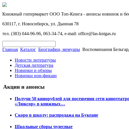
Книжный гипермаркет ООО Топ-Книга - анонсы новинок и бес
630117, г. Новосибирск, ул. Дынная 78
тел. (383) 044-96-96, 063-34-74, e-mail: office@las-knigas.ru
Главная
Каталог
Биографии, мемуары
Воспоминания Бельгар
Новости литературы
Детская литература
Новинки и обзоры
Новинки нон-фикшн
Акции и анонсы
Получи 50 кинорублей для посещения сети кинотеатр
«Люксор» в книжных…
Скоро в школу: распродажа на Букеане
Школьные сборы чудесные