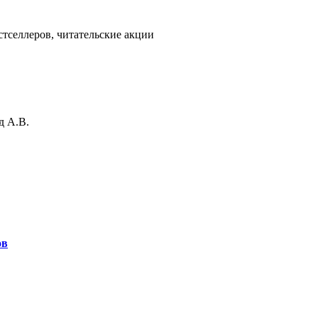
тселлеров, читательские акции
д А.В.
ов