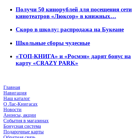
Получи 50 кинорублей для посещения сети
кинотеатров «Люксор» в книжных…
Скоро в школу: распродажа на Букеане
Школьные сборы чудесные
«ТОП-КНИГА» и «Росмэн» дарят бонус на
карту «CRAZY PARK»
Главная
Навигация
Наш каталог
О Лас-Книгасах
Новости
Анонсы, акции
События в магазинах
Бонусная система
Подарочные карты
Обратная связь