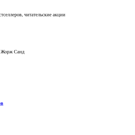
тселлеров, читательские акции
2 Жорж Санд
ов