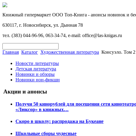
Книжный гипермаркет ООО Топ-Книга - анонсы новинок и бес
630117, г. Новосибирск, ул. Дынная 78
тел. (383) 044-96-96, 063-34-74, e-mail: office@las-knigas.ru
Главная
Каталог
Художественная литература
Консуэло. Том 
Новости литературы
Детская литература
Новинки и обзоры
Новинки нон-фикшн
Акции и анонсы
Получи 50 кинорублей для посещения сети кинотеатр
«Люксор» в книжных…
Скоро в школу: распродажа на Букеане
Школьные сборы чудесные