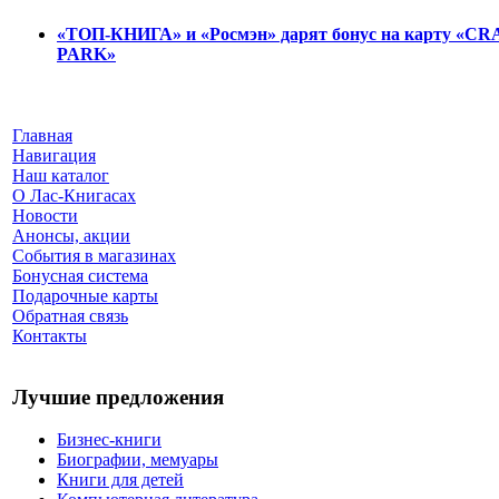
«ТОП-КНИГА» и «Росмэн» дарят бонус на карту «C
PARK»
Главная
Навигация
Наш каталог
О Лас-Книгасах
Новости
Анонсы, акции
События в магазинах
Бонусная система
Подарочные карты
Обратная связь
Контакты
Лучшие предложения
Бизнес-книги
Биографии, мемуары
Книги для детей