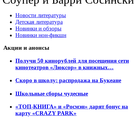
Новости литературы
Детская литература
Новинки и обзоры
Новинки нон-фикшн
Акции и анонсы
Получи 50 кинорублей для посещения сети
кинотеатров «Люксор» в книжных…
Скоро в школу: распродажа на Букеане
Школьные сборы чудесные
«ТОП-КНИГА» и «Росмэн» дарят бонус на
карту «CRAZY PARK»