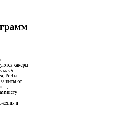
ограмм
а
зуются хакеры
ммы. Он
, Perl и
 защиты от
осы,
аммисту,
ложения и