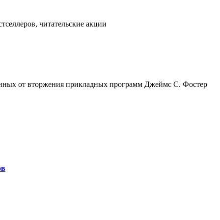
тселлеров, читательские акции
нных от вторжения прикладных программ Джеймс С. Фостер
ов