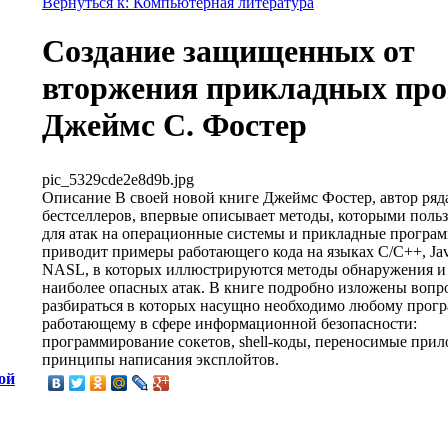
Вернуться к: Компьютерная литература
Создание защищенных от
вторжения прикладных пр
Джеймс С. Фостер
pic_5329cde2e8d9b.jpg
Описание
В своей новой книге Джеймс Фостер, автор ряд
бестселлеров, впервые описывает методы, которыми поль
для атак на операционные системы и прикладные програ
приводит примеры работающего кода на языках C/C++, Java
NASL, в которых иллюстрируются методы обнаружения и
наиболее опасных атак. В книге подробно изложены вопр
разбираться в которых насущно необходимо любому прогр
работающему в сфере информационной безопасности:
программирование сокетов, shell-коды, переносимые при
принципы написания эксплойтов.
ой