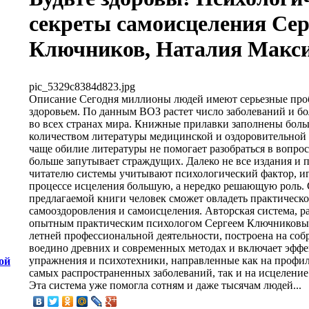
секреты самоисцеления Сер
Ключников, Наталия Макс
pic_5329c8384d823.jpg
Описание
Сегодня миллионы людей имеют серьезные про
здоровьем. По данным ВОЗ растет число заболеваний и б
во всех странах мира. Книжные прилавки заполнены бол
количеством литературы медицинской и оздоровительной
чаще обилие литературы не помогает разобраться в вопрос
больше запутывает страждущих. Далеко не все издания и 
читателю системы учитывают психологический фактор, 
процессе исцеления большую, а нередко решающую роль.
предлагаемой книги человек сможет овладеть практическо
самооздоровления и самоисцеления. Авторская система, р
опытным практическим психологом Сергеем Ключниковым
летней профессиональной деятельности, построена на со
воедино древних и современных методах и включает эфф
упражнения и психотехники, направленные как на профи
ой
самых распространенных заболеваний, так и на исцеление 
Эта система уже помогла сотням и даже тысячам людей...