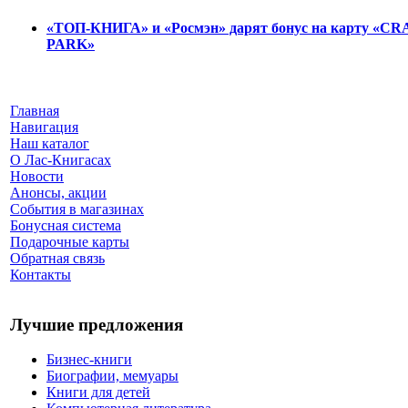
«ТОП-КНИГА» и «Росмэн» дарят бонус на карту «C
PARK»
Главная
Навигация
Наш каталог
О Лас-Книгасах
Новости
Анонсы, акции
События в магазинах
Бонусная система
Подарочные карты
Обратная связь
Контакты
Лучшие предложения
Бизнес-книги
Биографии, мемуары
Книги для детей