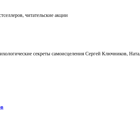
тселлеров, читательские акции
сихологические секреты самоисцеления Сергей Ключников, Нат
ов