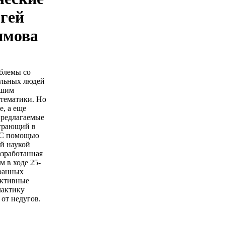
гей
имова
блемы со
ольных людей
ьшим
 тематики. Но
е, а еще
предлагаемые
играющий в
 С помощью
й наукой
азработанная
 в ходе 25-
бранных
ективные
лактику
от недугов.