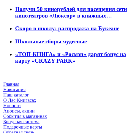
Получи 50 кинорублей для посещения сети
кинотеатров «Люксор» в книжных…
Скоро в школу: распродажа на Букеане
Школьные сборы чудесные
«ТОП-КНИГА» и «Росмэн» дарят бонус на
карту «CRAZY PARK»
Главная
Навигация
Наш каталог
О Лас-Книгасах
Новости
Анонсы, акции
События в магазинах
Бонусная система
Подарочные карты
Обратная связь