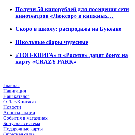
Получи 50 кинорублей для посещения сети
кинотеатров «Люксор» в книжных…
Скоро в школу: распродажа на Букеане
Школьные сборы чудесные
«ТОП-КНИГА» и «Росмэн» дарят бонус на
карту «CRAZY PARK»
Главная
Навигация
Наш каталог
О Лас-Книгасах
Новости
Анонсы, акции
События в магазинах
Бонусная система
Подарочные карты
Обратная связь