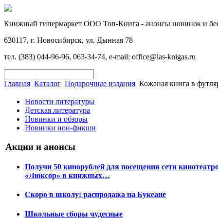
Книжный гипермаркет ООО Топ-Книга - анонсы новинок и бес
630117, г. Новосибирск, ул. Дынная 78
тел. (383) 044-96-96, 063-34-74, e-mail: office@las-knigas.ru
Главная
Каталог
Подарочные издания
Кожаная книга в футля
Новости литературы
Детская литература
Новинки и обзоры
Новинки нон-фикшн
Акции и анонсы
Получи 50 кинорублей для посещения сети кинотеатр
«Люксор» в книжных…
Скоро в школу: распродажа на Букеане
Школьные сборы чудесные