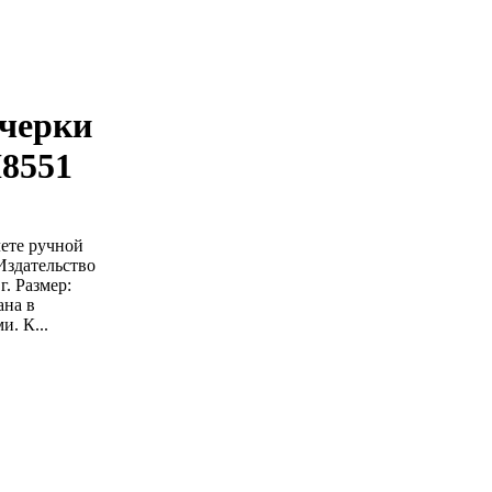
Очерки
Н8551
ете ручной
Издательство
. Размер:
ана в
. К...