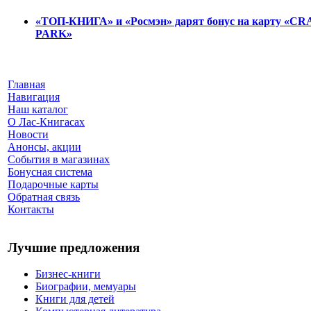
«ТОП-КНИГА» и «Росмэн» дарят бонус на карту «C
PARK»
Главная
Навигация
Наш каталог
О Лас-Книгасах
Новости
Анонсы, акции
События в магазинах
Бонусная система
Подарочные карты
Обратная связь
Контакты
Лучшие предложения
Бизнес-книги
Биографии, мемуары
Книги для детей