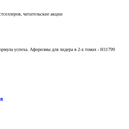
тселлеров, читательские акции
рмула успеха. Афоризмы для лидера в 2-х томах - Н11799
ов