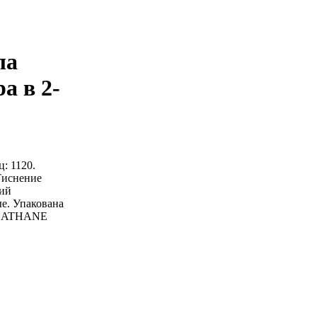
ла
а в 2-
: 1120.
Тиснение
ний
е. Упакована
BALATHANE