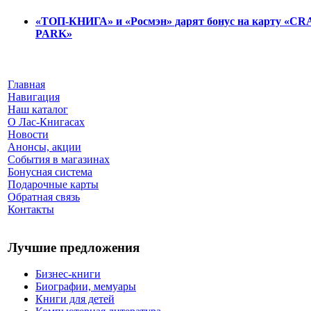
«ТОП-КНИГА» и «Росмэн» дарят бонус на карту «C
PARK»
Главная
Навигация
Наш каталог
О Лас-Книгасах
Новости
Анонсы, акции
События в магазинах
Бонусная система
Подарочные карты
Обратная связь
Контакты
Лучшие предложения
Бизнес-книги
Биографии, мемуары
Книги для детей