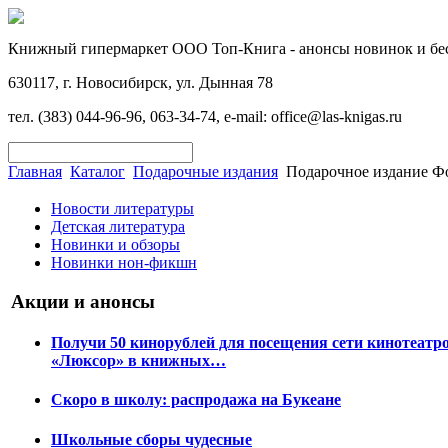
Книжный гипермаркет ООО Топ-Книга - анонсы новинок и бес
630117, г. Новосибирск, ул. Дынная 78
тел. (383) 044-96-96, 063-34-74, e-mail: office@las-knigas.ru
Главная
Каталог
Подарочные издания
Подарочное издание Фо
Новости литературы
Детская литература
Новинки и обзоры
Новинки нон-фикшн
Акции и анонсы
Получи 50 кинорублей для посещения сети кинотеатр
«Люксор» в книжных…
Скоро в школу: распродажа на Букеане
Школьные сборы чудесные