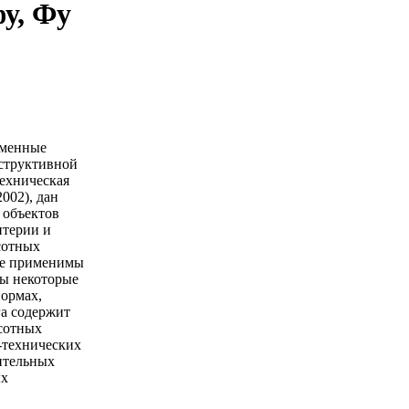
у, Фу
еменные
структивной
ехническая
002), дан
 объектов
итерии и
сотных
 не применимы
ы некоторые
нормах,
га содержит
сотных
-технических
ительных
ых