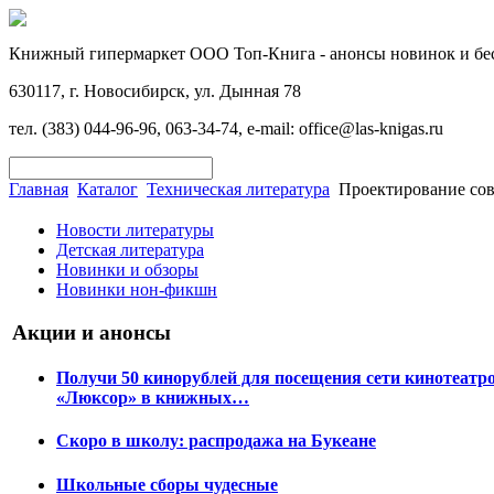
Книжный гипермаркет ООО Топ-Книга - анонсы новинок и бес
630117, г. Новосибирск, ул. Дынная 78
тел. (383) 044-96-96, 063-34-74, e-mail: office@las-knigas.ru
Главная
Каталог
Техническая литература
Проектирование со
Новости литературы
Детская литература
Новинки и обзоры
Новинки нон-фикшн
Акции и анонсы
Получи 50 кинорублей для посещения сети кинотеатр
«Люксор» в книжных…
Скоро в школу: распродажа на Букеане
Школьные сборы чудесные