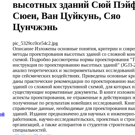
высотных зданий Сюй Пэйф
Сюеи, Ван Цуйкунь, Сяо
Цунчжэнь
pic_5329cc0ce54c2.jpg
Описание
Изложены основные понятия, критерии и совр
методы проектирования высотных зданий со сложной кон
схемой. Подробно рассмотрены нормы проектирования "Т
инструкция по проектированию высотных зданий" (JGJ3-2
анализ теоретических и экспериментальных исследований
при сейсмических воздействиях. Приведены основные кр
даны практические рекомендации по проектированию вы
зданий со сложной конструктивной схемой, для которых
существующие нормативные документы. В книге изложен
аспекты проектирования, не отраженные в действующих 
полученные по результатам новейших исследований. Кни
справочные данные, необходимые для проектирования вы
зданий. Издание предназначено для научных и инженерно
ой
работников, научно-исследовательских, проектных и стро
организаций, а также аспирантов и студентов строительн
специальностей.