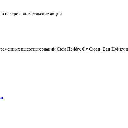
тселлеров, читательские акции
временных высотных зданий Сюй Пэйфу, Фу Сюеи, Ван Цуйкун
ов