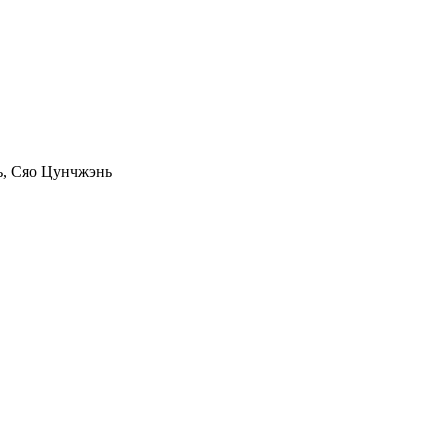
ь, Сяо Цунчжэнь