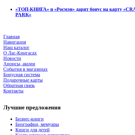
«ТОП-КНИГА» и «Росмэн» дарят бонус на карту «C
PARK»
Главная
Навигация
Наш каталог
О Лас-Книгасах
Новости
Анонсы, акции
События в магазинах
Бонусная система
Подарочные карты
Обратная связь
Контакты
Лучшие предложения
Бизнес-книги
Биографии, мемуары
Книги для детей